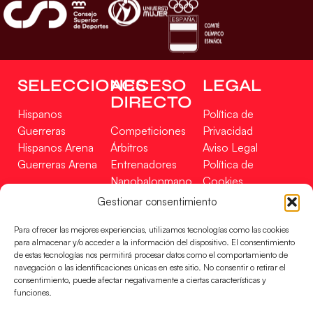
SELECCIONES
ACCESO
LEGAL
DIRECTO
Hispanos
Política de
Guerreras
Competiciones
Privacidad
Hispanos Arena
Árbitros
Aviso Legal
Guerreras Arena
Entrenadores
Política de
Nanobalonmano
Cookies
Tienda
Mapa Web
Gestionar consentimiento
SOPORTE
SÍGUENOS
EN
Para ofrecer las mejores experiencias, utilizamos tecnologías como las cookies
Incidencias
para almacenar y/o acceder a la información del dispositivo. El consentimiento
de estas tecnologías nos permitirá procesar datos como el comportamiento de
navegación o las identificaciones únicas en este sitio. No consentir o retirar el
CONTACTO
consentimiento, puede afectar negativamente a ciertas características y
FINANCIADO
funciones.
POR