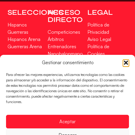
SELECCIONES
ACCESO
LEGAL
DIRECTO
Hispanos
Política de
Guerreras
Competiciones
Privacidad
Hispanos Arena
Árbitros
Aviso Legal
Guerreras Arena
Entrenadores
Política de
Nanobalonmano
Cookies
Tienda
Mapa Web
Gestionar consentimiento
SOPORTE
SÍGUENOS
EN
Para ofrecer las mejores experiencias, utilizamos tecnologías como las cookies
Incidencias
para almacenar y/o acceder a la información del dispositivo. El consentimiento
de estas tecnologías nos permitirá procesar datos como el comportamiento de
navegación o las identificaciones únicas en este sitio. No consentir o retirar el
CONTACTO
consentimiento, puede afectar negativamente a ciertas características y
FINANCIADO
funciones.
POR
Aceptar
RFEBM © 2024. Todos los derechos reservados –