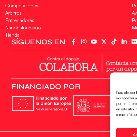
Competiciones
Po
Árbitros
Av
Entrenadores
Po
Nanobalonmano
M
Tienda
SÍGUENOS EN
FINANCIADO POR
Para ofrecer 
y/o acceder a
permitirá pr
en este sitio
característica
A