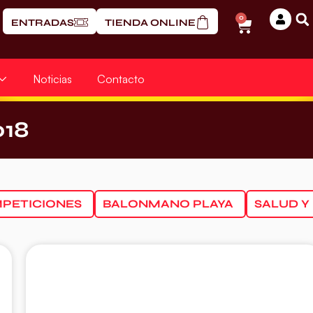
0
ENTRADAS
TIENDA ONLINE
Noticias
Contacto
018
PETICIONES
BALONMANO PLAYA
SALUD Y