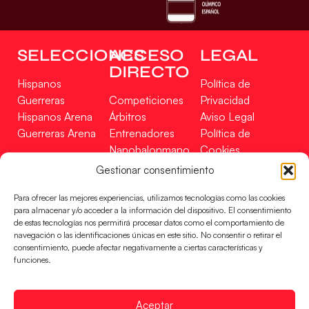
SELECCIONES
ACCESO
LEGAL
DIRECTO
Hispanos
Política de
Guerreras
Competiciones
Privacidad
Hispanos Arena
Árbitros
Aviso Legal
Guerreras Arena
Entrenadores
Política de
Nanobalonmano
Cookies
Tienda
Mapa Web
Gestionar consentimiento
SOPORTE
SÍGUENOS
EN
Para ofrecer las mejores experiencias, utilizamos tecnologías como las cookies
Incidencias
para almacenar y/o acceder a la información del dispositivo. El consentimiento
de estas tecnologías nos permitirá procesar datos como el comportamiento de
navegación o las identificaciones únicas en este sitio. No consentir o retirar el
CONTACTO
consentimiento, puede afectar negativamente a ciertas características y
FINANCIADO
funciones.
POR
Aceptar