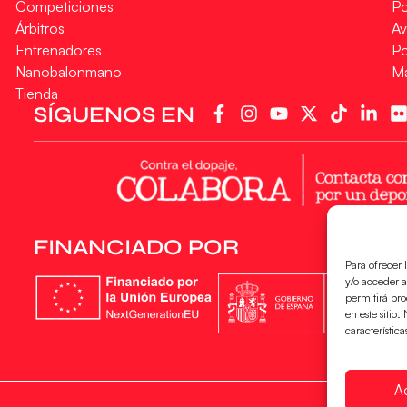
Competiciones
Po
Árbitros
Av
Entrenadores
Po
Nanobalonmano
M
Tienda
SÍGUENOS EN
FINANCIADO POR
Para ofrecer 
y/o acceder a
permitirá pr
en este sitio
característica
A