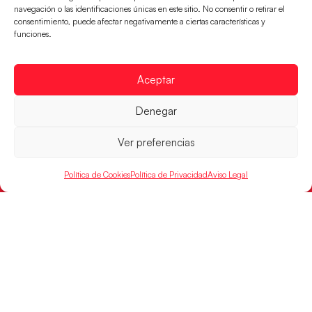
navegación o las identificaciones únicas en este sitio. No consentir o retirar el
CONTACTO
consentimiento, puede afectar negativamente a ciertas características y
FINANCIADO
funciones.
POR
Aceptar
RFEBM © 2024. Todos los derechos reservados –
Denegar
Desarrollado por
Ver preferencias
Política de Cookies
Política de Privacidad
Aviso Legal