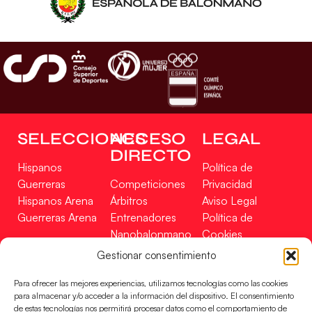
SELECCIONES
ACCESO
LEGAL
DIRECTO
Hispanos
Política de
Guerreras
Competiciones
Privacidad
Hispanos Arena
Árbitros
Aviso Legal
Guerreras Arena
Entrenadores
Política de
Nanobalonmano
Cookies
Tienda
Mapa Web
Gestionar consentimiento
SOPORTE
SÍGUENOS
EN
Para ofrecer las mejores experiencias, utilizamos tecnologías como las cookies
Incidencias
para almacenar y/o acceder a la información del dispositivo. El consentimiento
de estas tecnologías nos permitirá procesar datos como el comportamiento de