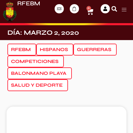
RFEBM
0
DÍA: MARZO 2, 2020
RFEBM
HISPANOS
GUERRERAS
COMPETICIONES
BALONMANO PLAYA
SALUD Y DEPORTE