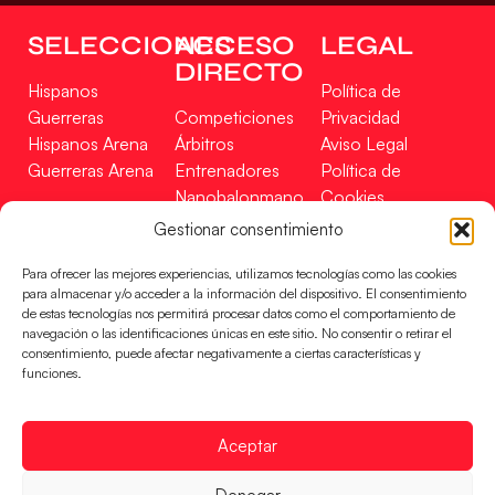
SELECCIONES
ACCESO
LEGAL
DIRECTO
Hispanos
Política de
Guerreras
Competiciones
Privacidad
Hispanos Arena
Árbitros
Aviso Legal
Guerreras Arena
Entrenadores
Política de
Nanobalonmano
Cookies
Tienda
Mapa Web
Gestionar consentimiento
SOPORTE
SÍGUENOS
EN
Para ofrecer las mejores experiencias, utilizamos tecnologías como las cookies
Incidencias
para almacenar y/o acceder a la información del dispositivo. El consentimiento
de estas tecnologías nos permitirá procesar datos como el comportamiento de
navegación o las identificaciones únicas en este sitio. No consentir o retirar el
CONTACTO
consentimiento, puede afectar negativamente a ciertas características y
FINANCIADO
funciones.
POR
Aceptar
RFEBM © 2024. Todos los derechos reservados –