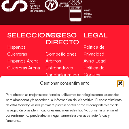
SELECCIONES
ACCESO
LEGAL
DIRECTO
Hispanos
Política de
Guerreras
Competiciones
Privacidad
Hispanos Arena
Árbitros
Aviso Legal
Guerreras Arena
Entrenadores
Política de
Nanobalonmano
Cookies
Tienda
Mapa Web
Gestionar consentimiento
SOPORTE
SÍGUENOS
EN
Para ofrecer las mejores experiencias, utilizamos tecnologías como las cookies
Incidencias
para almacenar y/o acceder a la información del dispositivo. El consentimiento
de estas tecnologías nos permitirá procesar datos como el comportamiento de
navegación o las identificaciones únicas en este sitio. No consentir o retirar el
CONTACTO
consentimiento, puede afectar negativamente a ciertas características y
FINANCIADO
funciones.
POR