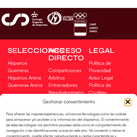
SELECCIONES
ACCESO
LEGAL
DIRECTO
Hispanos
Política de
Guerreras
Competiciones
Privacidad
Hispanos Arena
Árbitros
Aviso Legal
Guerreras Arena
Entrenadores
Política de
Nanobalonmano
Cookies
Tienda
Mapa Web
Gestionar consentimiento
SOPORTE
SÍGUENOS
EN
Para ofrecer las mejores experiencias, utilizamos tecnologías como las cookies
Incidencias
para almacenar y/o acceder a la información del dispositivo. El consentimiento
de estas tecnologías nos permitirá procesar datos como el comportamiento de
navegación o las identificaciones únicas en este sitio. No consentir o retirar el
CONTACTO
consentimiento, puede afectar negativamente a ciertas características y