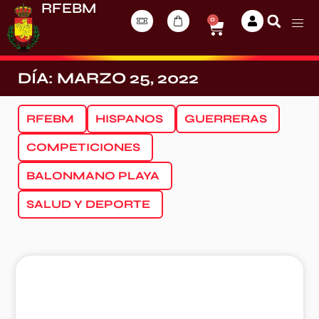
RFEBM
0
DÍA: MARZO 25, 2022
RFEBM
HISPANOS
GUERRERAS
COMPETICIONES
BALONMANO PLAYA
SALUD Y DEPORTE