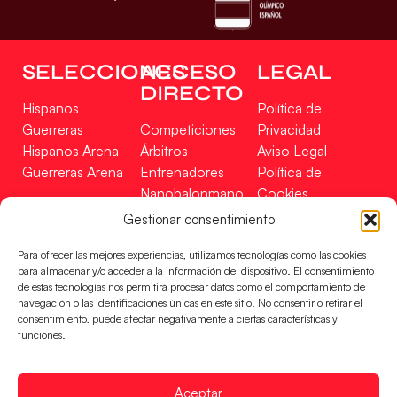
SELECCIONES
ACCESO
LEGAL
DIRECTO
Hispanos
Política de
Guerreras
Competiciones
Privacidad
Hispanos Arena
Árbitros
Aviso Legal
Guerreras Arena
Entrenadores
Política de
Nanobalonmano
Cookies
Tienda
Mapa Web
Gestionar consentimiento
SOPORTE
SÍGUENOS
EN
Para ofrecer las mejores experiencias, utilizamos tecnologías como las cookies
Incidencias
para almacenar y/o acceder a la información del dispositivo. El consentimiento
de estas tecnologías nos permitirá procesar datos como el comportamiento de
navegación o las identificaciones únicas en este sitio. No consentir o retirar el
CONTACTO
consentimiento, puede afectar negativamente a ciertas características y
FINANCIADO
funciones.
POR
Aceptar