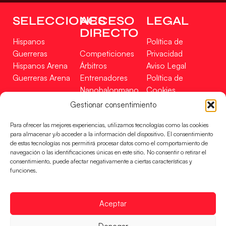
SELECCIONES
ACCESO
LEGAL
DIRECTO
Hispanos
Política de
Guerreras
Competiciones
Privacidad
Hispanos Arena
Árbitros
Aviso Legal
Guerreras Arena
Entrenadores
Política de
Nanobalonmano
Cookies
Tienda
Mapa Web
Gestionar consentimiento
SOPORTE
SÍGUENOS
EN
Para ofrecer las mejores experiencias, utilizamos tecnologías como las cookies
Incidencias
para almacenar y/o acceder a la información del dispositivo. El consentimiento
de estas tecnologías nos permitirá procesar datos como el comportamiento de
navegación o las identificaciones únicas en este sitio. No consentir o retirar el
CONTACTO
consentimiento, puede afectar negativamente a ciertas características y
FINANCIADO
funciones.
POR
Aceptar
RFEBM © 2024. Todos los derechos reservados –