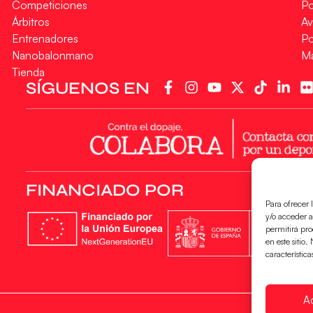
Competiciones
Po
Árbitros
Av
Entrenadores
Po
Nanobalonmano
M
Tienda
SÍGUENOS EN
FINANCIADO POR
Para ofrecer 
y/o acceder a
permitirá pr
en este sitio
característica
A