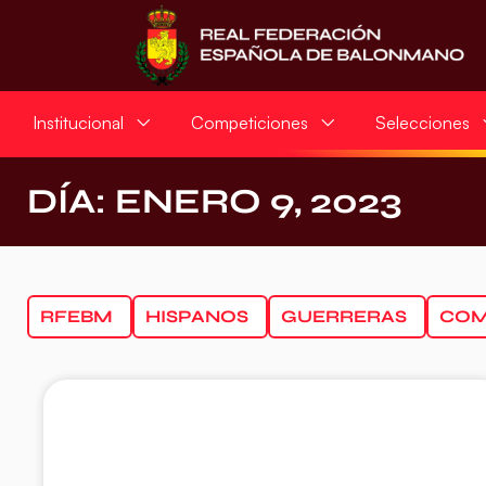
Institucional
Competiciones
Selecciones
DÍA: ENERO 9, 2023
RFEBM
HISPANOS
GUERRERAS
COM