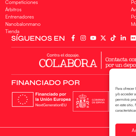
Competiciones
Po
Árbitros
Av
Entrenadores
Po
Nanobalonmano
M
Tienda
SÍGUENOS EN
FINANCIADO POR
Para ofrecer 
y/o acceder a
permitirá pr
en este sitio
característica
A