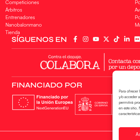
Competiciones
Po
Árbitros
Av
Entrenadores
Po
Nanobalonmano
M
Tienda
SÍGUENOS EN
FINANCIADO POR
Para ofrecer 
y/o acceder a
permitirá pr
en este sitio
característica
A