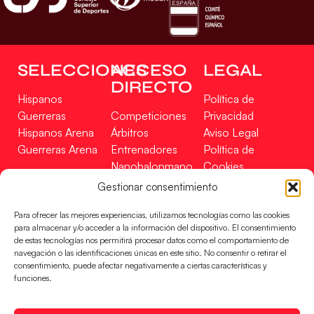
SELECCIONES
ACCESO
LEGAL
DIRECTO
Hispanos
Política de
Guerreras
Competiciones
Privacidad
Hispanos Arena
Árbitros
Aviso Legal
Guerreras Arena
Entrenadores
Política de
Nanobalonmano
Cookies
Tienda
Mapa Web
Gestionar consentimiento
SOPORTE
SÍGUENOS
EN
Para ofrecer las mejores experiencias, utilizamos tecnologías como las cookies
Incidencias
para almacenar y/o acceder a la información del dispositivo. El consentimiento
de estas tecnologías nos permitirá procesar datos como el comportamiento de
navegación o las identificaciones únicas en este sitio. No consentir o retirar el
CONTACTO
consentimiento, puede afectar negativamente a ciertas características y
FINANCIADO
funciones.
POR