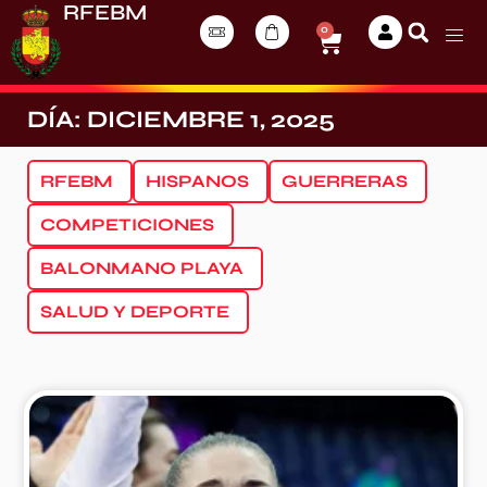
RFEBM
0
DÍA: DICIEMBRE 1, 2025
RFEBM
HISPANOS
GUERRERAS
COMPETICIONES
BALONMANO PLAYA
SALUD Y DEPORTE