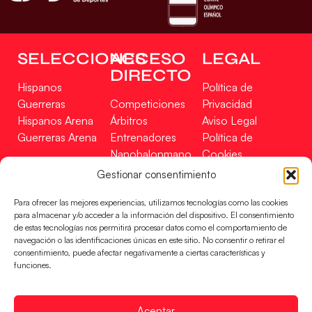
SELECCIONES
ACCESO
LEGAL
DIRECTO
Hispanos
Política de
Guerreras
Competiciones
Privacidad
Hispanos Arena
Árbitros
Aviso Legal
Guerreras Arena
Entrenadores
Política de
Nanobalonmano
Cookies
Tienda
Mapa Web
Gestionar consentimiento
SOPORTE
SÍGUENOS
EN
Para ofrecer las mejores experiencias, utilizamos tecnologías como las cookies
Incidencias
para almacenar y/o acceder a la información del dispositivo. El consentimiento
de estas tecnologías nos permitirá procesar datos como el comportamiento de
navegación o las identificaciones únicas en este sitio. No consentir o retirar el
CONTACTO
consentimiento, puede afectar negativamente a ciertas características y
FINANCIADO
funciones.
POR
Aceptar