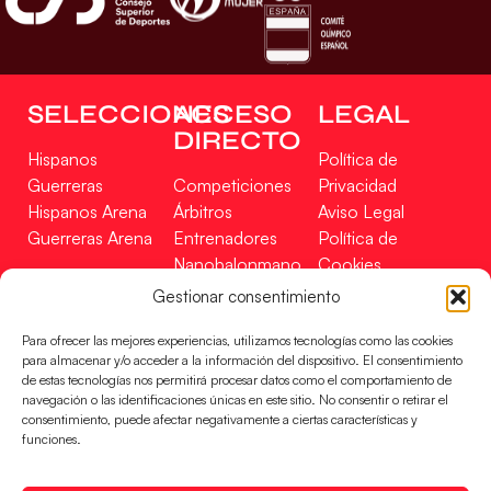
SELECCIONES
ACCESO
LEGAL
DIRECTO
Hispanos
Política de
Guerreras
Competiciones
Privacidad
Hispanos Arena
Árbitros
Aviso Legal
Guerreras Arena
Entrenadores
Política de
Nanobalonmano
Cookies
Tienda
Mapa Web
Gestionar consentimiento
SOPORTE
SÍGUENOS
EN
Para ofrecer las mejores experiencias, utilizamos tecnologías como las cookies
Incidencias
para almacenar y/o acceder a la información del dispositivo. El consentimiento
de estas tecnologías nos permitirá procesar datos como el comportamiento de
navegación o las identificaciones únicas en este sitio. No consentir o retirar el
CONTACTO
consentimiento, puede afectar negativamente a ciertas características y
FINANCIADO
funciones.
POR