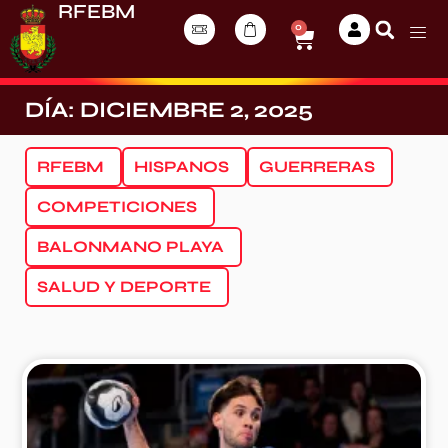
RFEBM
0
DÍA: DICIEMBRE 2, 2025
RFEBM
HISPANOS
GUERRERAS
COMPETICIONES
BALONMANO PLAYA
SALUD Y DEPORTE