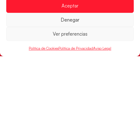
Aceptar
RFEBM © 2024. Todos los derechos reservados –
Denegar
Desarrollado por
Ver preferencias
Política de Cookies
Política de Privacidad
Aviso Legal