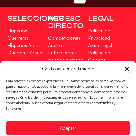
SELECCIONES
ACCESO
LEGAL
DIRECTO
Hispanos
Política de
Guerreras
Competiciones
Privacidad
Hispanos Arena
Árbitros
Aviso Legal
Guerreras Arena
Entrenadores
Política de
Nanobalonmano
Cookies
Tienda
Mapa Web
Gestionar consentimiento
SOPORTE
SÍGUENOS
EN
Para ofrecer las mejores experiencias, utilizamos tecnologías como las cookies
Incidencias
para almacenar y/o acceder a la información del dispositivo. El consentimiento
de estas tecnologías nos permitirá procesar datos como el comportamiento de
navegación o las identificaciones únicas en este sitio. No consentir o retirar el
CONTACTO
consentimiento, puede afectar negativamente a ciertas características y
FINANCIADO
funciones.
POR
Aceptar