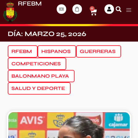
RFEBM
0
DÍA: MARZO 25, 2026
RFEBM
HISPANOS
GUERRERAS
COMPETICIONES
BALONMANO PLAYA
SALUD Y DEPORTE