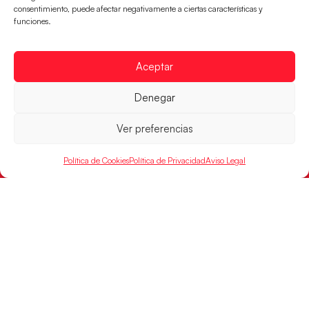
CONTACTO
consentimiento, puede afectar negativamente a ciertas características y
FINANCIADO
funciones.
POR
Aceptar
RFEBM © 2024. Todos los derechos reservados –
Denegar
Desarrollado por
Ver preferencias
Política de Cookies
Política de Privacidad
Aviso Legal