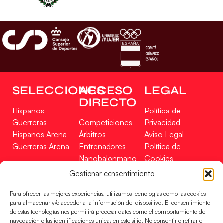
SELECCIONES
ACCESO
LEGAL
DIRECTO
Hispanos
Política de
Guerreras
Competiciones
Privacidad
Hispanos Arena
Árbitros
Aviso Legal
Guerreras Arena
Entrenadores
Política de
Nanobalonmano
Cookies
Tienda
Mapa Web
Gestionar consentimiento
SOPORTE
SÍGUENOS
EN
Para ofrecer las mejores experiencias, utilizamos tecnologías como las cookies
Incidencias
para almacenar y/o acceder a la información del dispositivo. El consentimiento
de estas tecnologías nos permitirá procesar datos como el comportamiento de
navegación o las identificaciones únicas en este sitio. No consentir o retirar el