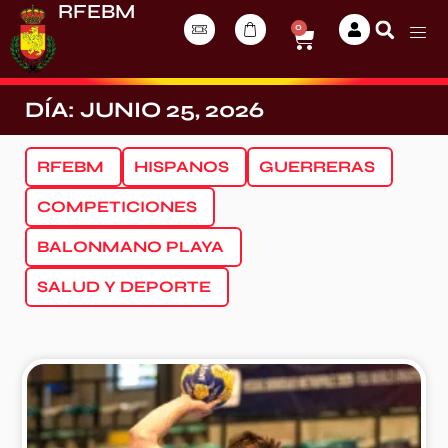
RFEBM
0
DÍA: JUNIO 25, 2026
RFEBM
HISPANOS
GUERRERAS
COMPETICIONES
BALONMANO PLAYA
SALUD Y DEPORTE