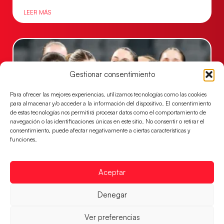
LEER MÁS
Gestionar consentimiento
Para ofrecer las mejores experiencias, utilizamos tecnologías como las cookies
para almacenar y/o acceder a la información del dispositivo. El consentimiento
de estas tecnologías nos permitirá procesar datos como el comportamiento de
navegación o las identificaciones únicas en este sitio. No consentir o retirar el
consentimiento, puede afectar negativamente a ciertas características y
funciones.
Montenegro, última frontera para las
Guerreras Juveniles en la conquista del oro
mundial
Aceptar
El conjunto dirigido por Cristina Cabeza buscará
Denegar
mañana, a las 17:30h., el oro en el Campeonato del
Mundo ante la
Ver preferencias
LEER MÁS