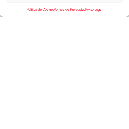
Política de Cookies
Política de Privacidad
Aviso Legal
SELECCIONES
ACCESO
LEGAL
DIRECTO
Hispanos
Política de
Guerreras
Competiciones
Privacidad
Hispanos Arena
Árbitros
Aviso Legal
Guerreras Arena
Entrenadores
Política de