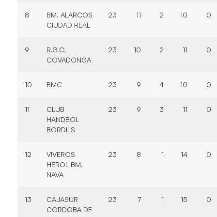
8
BM. ALARCOS
23
11
2
10
0
CIUDAD REAL
9
R.G.C.
23
10
2
11
0
COVADONGA
10
BMC
23
9
4
10
0
11
CLUB
23
9
3
11
0
HANDBOL
BORDILS
12
VIVEROS
23
8
1
14
0
HEROL BM.
NAVA
13
CAJASUR
23
7
1
15
0
CORDOBA DE