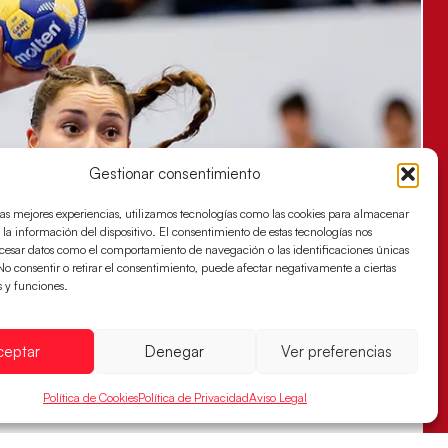
Gestionar consentimiento
las mejores experiencias, utilizamos tecnologías como las cookies para almacenar
 la información del dispositivo. El consentimiento de estas tecnologías nos
ocesar datos como el comportamiento de navegación o las identificaciones únicas
. No consentir o retirar el consentimiento, puede afectar negativamente a ciertas
s y funciones.
ceptar
Denegar
Ver preferencias
Política de Cookies
Política de Privacidad
Aviso Legal
s sellan su billete para las semifinales
za han remontado con parcial de 7:1 que les ha dado el pase