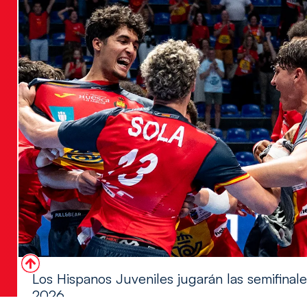
Los Hispanos Juveniles jugarán las semifina
2026