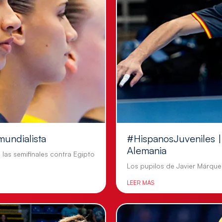
mundialista
#HispanosJuveniles | 
Alemania
n las semifinales contra Egipto
Los pupilos de Javier Márquez
LEER MÁS