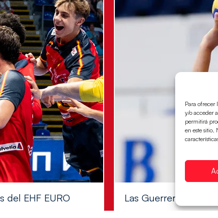
Para ofrecer 
y/o acceder a
permitirá pr
en este sitio
característica
A
les del EHF EURO
Las Guerreras Juvenile
Las pupilas de Cristina Cabe