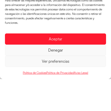
Para ofrecer las mejores experiencias, utilizamos tecnologías como las cookies
para almacenar y/o acceder a la información del dispositivo. El consentimiento
de estas tecnologías nos permitirá procesar datos como el comportamiento de
navegación o las identificaciones únicas en este sitio. No consentir o retirar el
Montenegro, última frontera para las
consentimiento, puede afectar negativamente a ciertas características y
Guerreras Juveniles en la conquista del oro
funciones.
mundial
El conjunto dirigido por Cristina Cabeza buscará
Aceptar
mañana, a las 17:30h., el oro en el Campeonato del
Mundo ante la
Denegar
LEER MÁS
Ver preferencias
Política de Cookies
Política de Privacidad
Aviso Legal