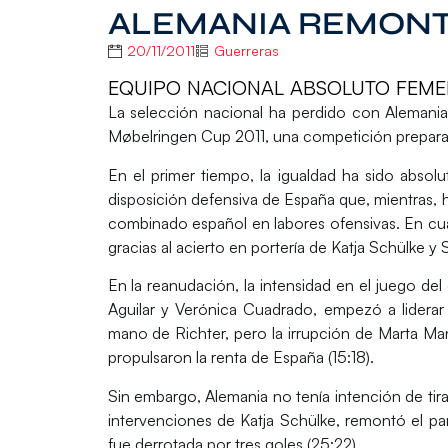
ALEMANIA REMONTÓ
20/11/2011
Guerreras
EQUIPO NACIONAL ABSOLUTO FEMENI
La selección nacional ha perdido con Alemania (
Møbelringen Cup 2011, una competición preparat
En el primer tiempo, la igualdad ha sido absolu
disposición defensiva de España que, mientras, h
combinado español en labores ofensivas. En cual
gracias al acierto en portería de Katja Schülke y S
En la reanudación, la intensidad en el juego 
Aguilar y Verónica Cuadrado, empezó a liderar 
mano de Richter, pero la irrupción de Marta Ma
propulsaron la renta de España (15:18).
Sin embargo, Alemania no tenía intención de tirar 
intervenciones de Katja Schülke, remontó el par
fue derrotada por tres goles (25:22).