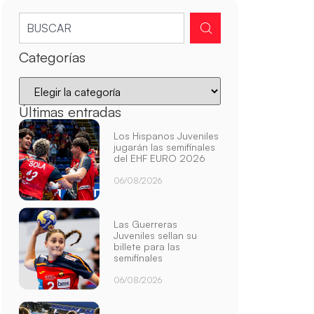
Categorías
Últimas entradas
Los Hispanos Juveniles
jugarán las semifinales
del EHF EURO 2026
06/08/2026
Las Guerreras
Juveniles sellan su
billete para las
semifinales
06/08/2026