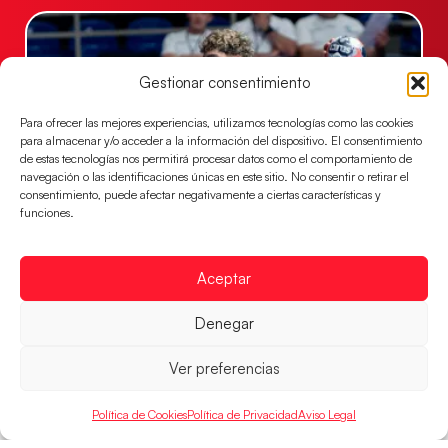
Gestionar consentimiento
Para ofrecer las mejores experiencias, utilizamos tecnologías como las cookies
para almacenar y/o acceder a la información del dispositivo. El consentimiento
de estas tecnologías nos permitirá procesar datos como el comportamiento de
navegación o las identificaciones únicas en este sitio. No consentir o retirar el
consentimiento, puede afectar negativamente a ciertas características y
funciones.
Los Hispanos Juveniles buscarán el bronce
continental
Aceptar
Los pupilos de Javier Márquez no han podido con
Alemania y disputarán el encuentro por el bronce el
Denegar
próximo domingo
LEER MÁS
Ver preferencias
Política de Cookies
Política de Privacidad
Aviso Legal