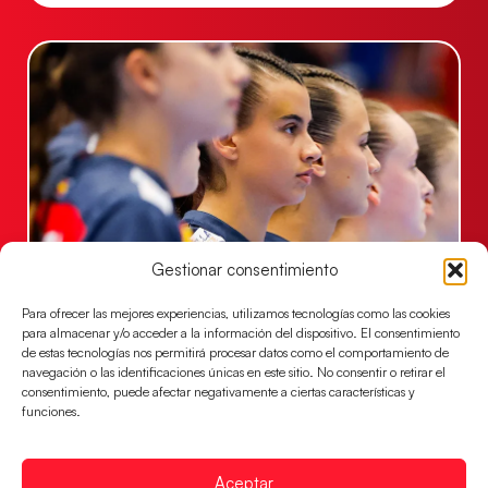
Gestionar consentimiento
Las Guerreras Juveniles lucharán por el oro
mundialista
Para ofrecer las mejores experiencias, utilizamos tecnologías como las cookies
para almacenar y/o acceder a la información del dispositivo. El consentimiento
El conjunto dirigido por Cristina Cabeza se lleva la
de estas tecnologías nos permitirá procesar datos como el comportamiento de
victoria en las semifinales contra Egipto y luchará por
navegación o las identificaciones únicas en este sitio. No consentir o retirar el
el oro
consentimiento, puede afectar negativamente a ciertas características y
funciones.
LEER MÁS
Aceptar