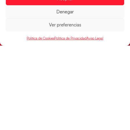
Denegar
Ver preferencias
Política de Cookies
Política de Privacidad
Aviso Legal
Los Hispanos Juveniles buscarán el bronce
continental
Los pupilos de Javier Márquez no han podido con
Alemania y disputarán el encuentro por el bronce el
próximo domingo
LEER MÁS