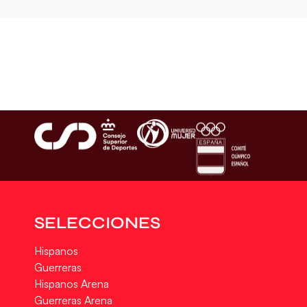
SELECCIONES
Hispanos
Guerreras
Hispanos Arena
Guerreras Arena