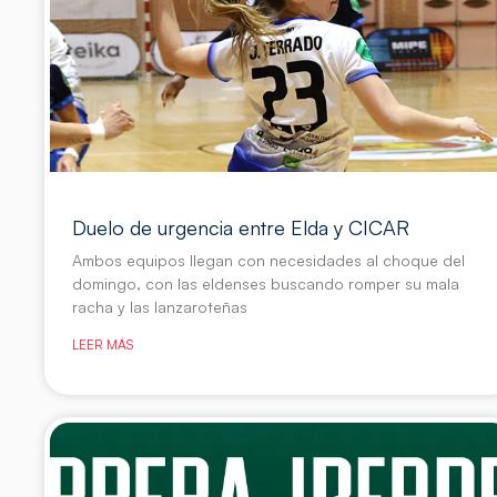
Duelo de urgencia entre Elda y CICAR
Ambos equipos llegan con necesidades al choque del
domingo, con las eldenses buscando romper su mala
racha y las lanzaroteñas
LEER MÁS