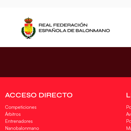
ACCESO DIRECTO
Competiciones
Po
Árbitros
Av
Entrenadores
Po
Nanobalonmano
M