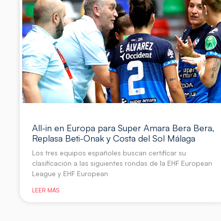
All-in en Europa para Super Amara Bera Bera,
Replasa Beti-Onak y Costa del Sol Málaga
Los tres equipos españoles buscan certificar su
clasificación a las siguientes rondas de la EHF European
League y EHF European
LEER MÁS