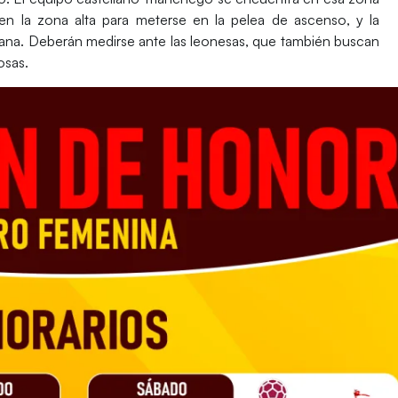
n la zona alta para meterse en la pelea de ascenso, y la
ana. Deberán medirse ante las leonesas, que también buscan
osas.