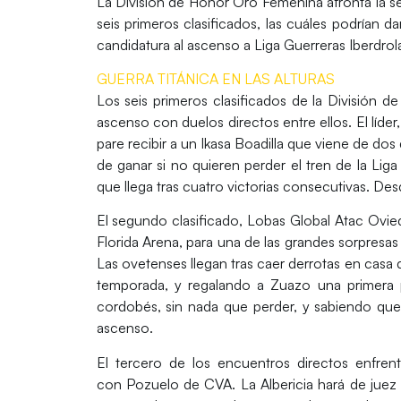
La
División de Honor Oro Femenina
afronta la s
seis primeros clasificados, las cuáles podrían 
candidatura al ascenso a
Liga Guerreras Iberdrol
GUERRA TITÁNICA EN LAS ALTURAS
Los seis primeros clasificados de la
División d
ascenso con duelos directos entre ellos. El líder
pare recibir a un
Ikasa Boadilla
que viene de dos 
de ganar si no quieren perder el tren de la
Liga
que llega tras cuatro victorias consecutivas. Des
El segundo clasificado,
Lobas Global Atac Ovie
Florida Arena
, para una de las grandes sorpresa
Las ovetenses llegan tras caer derrotas en casa
temporada, y regalando a
Zuazo
una primera 
cordobés, sin nada que perder, y sabiendo que 
ascenso.
El tercero de los encuentros directos enfren
con
Pozuelo de CVA
.
La Albericia
hará de juez