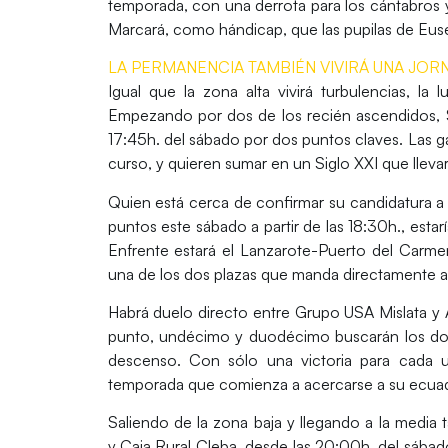
temporada, con una derrota para los cántabros 
Marcará, como hándicap, que las pupilas de
Eus
LA PERMANENCIA TAMBIÉN VIVIRÁ UNA JOR
Igual que la zona alta vivirá turbulencias, la
Empezando por dos de los recién ascendidos,
17:45h. del sábado por dos puntos claves. Las g
curso, y quieren sumar en un
Siglo XXI
que lleva
Quien está cerca de confirmar su candidatura 
puntos este sábado a partir de las 18:30h., esta
Enfrente estará el
Lanzarote-Puerto del Carme
una de los dos plazas que manda directamente a
Habrá duelo directo entre
Grupo USA Mislata
y
punto, undécimo y duodécimo buscarán los d
descenso. Con sólo una victoria para cada u
temporada que comienza a acercarse a su ecuad
Saliendo de la zona baja y llegando a la media 
y
Caja Rural Cleba
, desde las 20:00h. del sába