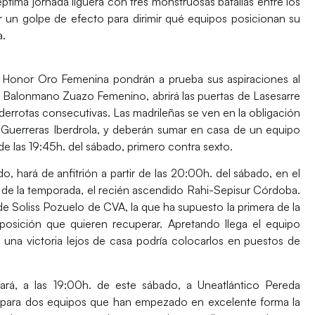
éptima jornada liguera con tres monstruosas batallas entre los
dar un golpe de efecto para dirimir qué equipos posicionan su
a
.
e Honor Oro Femenina
pondrán a prueba sus aspiraciones al
,
Balonmano Zuazo Femenino
, abrirá las puertas de
Lasesarre
derrotas consecutivas. Las madrileñas se ven en la obligación
 Guerreras Iberdrola
, y deberán sumar en casa de un equipo
de las 19:45h. del sábado, primero contra sexto.
do
, hará de anfitrión a partir de las 20:00h. del sábado, en el
s de la temporada, el recién ascendido
Rahi-Sepisur Córdoba
.
 de
Soliss Pozuelo de CVA
, la que ha supuesto la primera de la
posición que quieren recuperar. Apretando llega el equipo
una victoria lejos de casa podría colocarlos en puestos de
tará, a las 19:00h. de este sábado, a
Uneatlántico Pereda
 para dos equipos que han empezado en excelente forma la