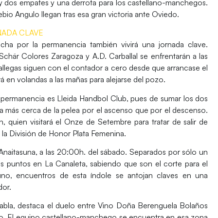
y dos empates y una derrota para los castellano-manchegos.
ebio Angulo
llegan tras esa gran victoria ante
Oviedo
.
NADA CLAVE
 lucha por la permanencia también vivirá una jornada clave.
Schär Colores Zaragoza
y
A.D. Carballal
se enfrentarán a las
allegas siguen con el contador a cero desde que arrancase el
rá en volandas a las mañas para alejarse del pozo.
a permanencia es
Lleida Handbol Club
, pues de sumar los dos
ría más cerca de la pelea por el ascenso que por el descenso.
n
, quien visitará el
Onze de Setembre
para tratar de salir de
 la
División de Honor Plata Femenina
.
Anaitasuna
, a las 20:00h. del sábado. Separados por sólo un
os puntos en
La Canaleta
, sabiendo que son el corte para el
no, encuentros de esta índole se antojan claves en una
or.
tabla, destaca el duelo entre
Vino Doña Berenguela Bolaños
do. El equipo castellano-manchego se encuentra en esa zona