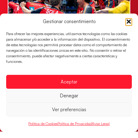
Gestionar consentimiento
Para ofrecer las mejores experiencias, utilizamos tecnologías como las cookies
para almacenar y/o acceder a la información del dispositivo. El consentimiento
de estas tecnologías nos permitirá procesar datos como el comportamiento de
Los Hispanos Juveniles jugarán las
navegación o las identificaciones únicas en este sitio. No consentir o retirar el
semifinales del EHF EURO 2026
consentimiento, puede afectar negativamente a ciertas características y
funciones.
Los pupilos de Javier Márquez se han llevado el
partido de semifinales 29-27 ante Francia y mañana
jugarán las semifinales
Aceptar
LEER MÁS
Denegar
Ver preferencias
Política de Cookies
Política de Privacidad
Aviso Legal