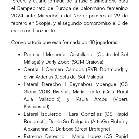
tercera y cuarta jornada de la fase clasificatoria para
el
Campeonato de Europa de balonmano femenino
2024
ante
Macedonia del Norte
: primero el 29 de
febrero en Skopje, y el segundo compromiso el 3 de
marzo en Lanzarote.
Convocatoria que está formada por 18 jugadoras:
Portería
| Mercedes Castellanos (Costa del Sol
Málaga) y Darly Zoqbi (SCM Craiova)
Central
| Carmen Campos (BVB Dortmund) y
Silvia Arderius (Costa del Sol Málaga)
Lateral Derecho
| Seynabou Mbengue (CS
Gloria 2018 Bistrita), María Prieto (Caja Rural
Aula Valladolid) y Paula Arcos (Vipers
Kristianstad)
Lateral Izquierdo
| Lara González (CS Rapid
Bucuresti), Danila So Delgado (AtticGo Elche) y
Alexandrina C. Barbosa (Brest Bretagne)
Extremo Derecho
| Marta López (CS Rapid