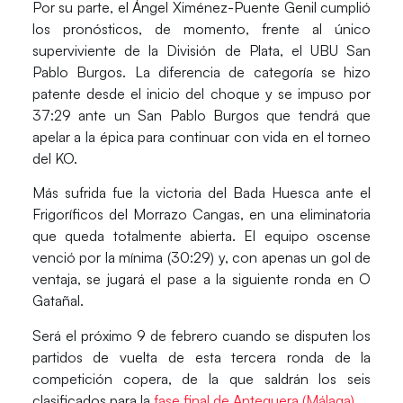
Por su parte, el
Ángel Ximénez-Puente Genil
cumplió
los pronósticos, de momento, frente al único
superviviente de la División de Plata, el
UBU San
Pablo Burgos
. La diferencia de categoría se hizo
patente desde el inicio del choque y se impuso por
37:29 ante un San Pablo Burgos que tendrá que
apelar a la épica para continuar con vida en el torneo
del KO.
Más sufrida fue la victoria del
Bada Huesca
ante el
Frigoríficos del Morrazo Cangas
, en una eliminatoria
que queda totalmente abierta. El equipo oscense
venció por la mínima (30:29) y, con apenas un gol de
ventaja, se jugará el pase a la siguiente ronda en
O
Gatañal
.
Será el próximo 9 de febrero cuando se disputen los
partidos de vuelta de esta tercera ronda de la
competición copera, de la que saldrán los seis
clasificados para la
fase final de Antequera (Málaga)
.