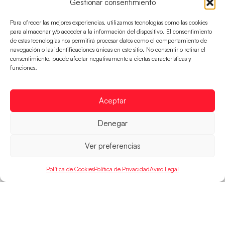
Gestionar consentimiento
Para ofrecer las mejores experiencias, utilizamos tecnologías como las cookies
para almacenar y/o acceder a la información del dispositivo. El consentimiento
BALONMANO PLAYA
de estas tecnologías nos permitirá procesar datos como el comportamiento de
navegación o las identificaciones únicas en este sitio. No consentir o retirar el
consentimiento, puede afectar negativamente a ciertas características y
funciones.
Aceptar
Denegar
Ver preferencias
Política de Cookies
Política de Privacidad
Aviso Legal
Los Hispanos de la Arena ponen la primera
en los World Games
Las Guerreras de la Arena cayeron ante la actual
campeona, pero el equipo dirigido por Miguel
Cristóbal Rueda da un