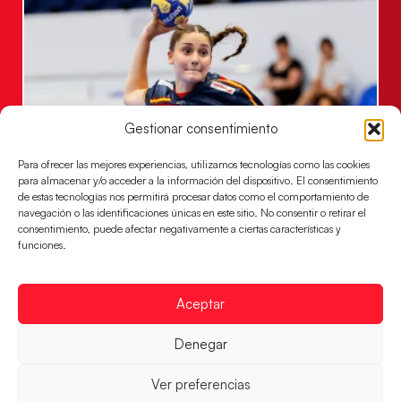
Gestionar consentimiento
Para ofrecer las mejores experiencias, utilizamos tecnologías como las cookies
Las Guerreras Juveniles sellan su billete para
para almacenar y/o acceder a la información del dispositivo. El consentimiento
de estas tecnologías nos permitirá procesar datos como el comportamiento de
las semifinales
navegación o las identificaciones únicas en este sitio. No consentir o retirar el
Las pupilas de Cristina Cabeza han remontado con
consentimiento, puede afectar negativamente a ciertas características y
parcial de 7:1 que les ha dado el pase a semifinales
funciones.
que
LEER MÁS
Aceptar
Denegar
Ver preferencias