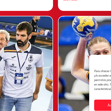
Para ofrecer 
y/o acceder a
permitirá pr
en este sitio
característica
A