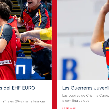
les del EHF EURO
Las Guerreras Juvenile
Las pupilas de Cristina Cabe
a semifinales que
mifinales 29-27 ante Francia
LEER MÁS