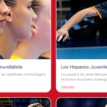
mundialista
Los Hispanos Juvenil
n las semifinales contra Egipto
Los pupilos de Javier Márque
el bronce el próximo doming
LEER MÁS