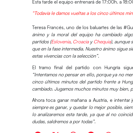
Esta tarde el equipo entrenará de 17:00h. a 18:00
“Todavía le damos vueltas a los cinco últimos min
Teresa Francés
, uno de los baluartes de las #G
ánimo y la moral del equipo ha cambiado algo
partidos (
Eslovenia
,
Croacia
y
Chequia
), aunque 
que en la fase intermedia. Nuestro ánimo sigue s
estas vivencias con la selección”
.
El tramo final del partido con Hungría sigu
“Intentamos no pensar en ello, porque ya no mer
cinco últimos minutos del partido frente a Hung
cambiado. Jugamos muchos minutos muy bien, pero
Ahora toca ganar mañana a Austria, e intentar
siempre es ganar, y quedar lo mejor posible, si
lo analizaremos esta tarde, ya que al no coincid
dudas, saldremos a por todas”
.