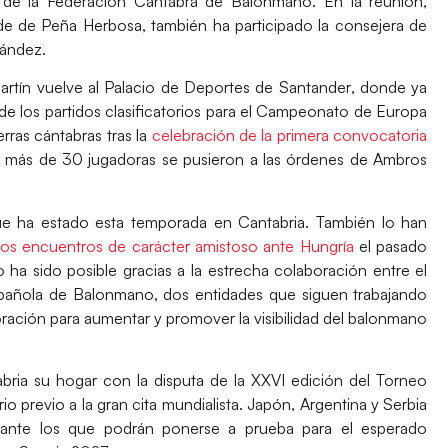
e de la
Federación Cántabra de Balonmano
. En la reunión,
ede de
Peña Herbosa
, también ha participado la consejera de
nández
.
rtín
vuelve al
Palacio de Deportes de Santander
, donde ya
de los partidos clasificatorios para el
Campeonato de Europa
rras cántabras tras la
celebración de la primera convocatoria
e más de 30 jugadoras se pusieron a las órdenes de
Ambros
que ha estado esta temporada en
Cantabria
. También lo han
os encuentros de carácter amistoso ante
Hungría
el pasado
o ha sido posible gracias a la estrecha colaboración entre el
spañola de Balonmano
, dos entidades que siguen trabajando
ación para aumentar y promover la visibilidad del balonmano
bria
su hogar con la disputa de la XXVI edición del
Torneo
rio previo a la gran cita mundialista.
Japón, Argentina y Serbia
as ante los que podrán ponerse a prueba para el esperado