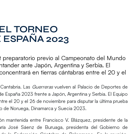
DEL TORNEO
 ESPAÑA 2023
st preparatorio previo al Campeonato del Mundo
tander ante Japón, Argentina y Serbia. El
oncentrará en tierras cántabras entre el 20 y el
a
Cantabria
. Las
Guerreras
vuelven al
Palacio de Deportes de
 de España 2023
frente a
Japón, Argentina y Serbia
. El Equipo
ntre el 20 y el 26 de noviembre para disputar la última prueba
 de Noruega, Dinamarca y Suecia 2023
.
nión mantenida entre
Francisco V. Blázquez
, presidente de la
aría José Sáenz de Buruaga
, presidenta del
Gobierno de