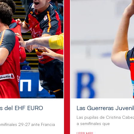
les del EHF EURO
Las Guerreras Juvenile
Las pupilas de Cristina Cabe
a semifinales que
mifinales 29-27 ante Francia
LEER MÁS