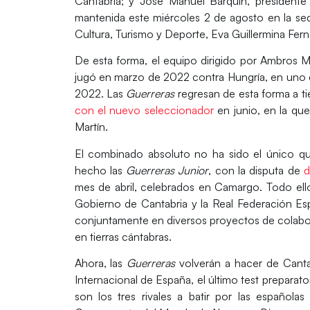
Cantabria
; y
José Manuel Barquín
, president
mantenida este miércoles 2 de agosto en la s
Cultura, Turismo y Deporte
,
Eva Guillermina Fer
De esta forma, el equipo dirigido por
Ambros Ma
jugó en marzo de 2022 contra
Hungría
, en uno 
2022
. Las
Guerreras
regresan de esta forma a tie
con el nuevo seleccionador
en junio, en la qu
Martín
.
El combinado absoluto no ha sido el único 
hecho las
Guerreras Junior
, con la disputa de
d
mes de abril, celebrados en
Camargo
. Todo ell
Gobierno de Cantabria y
la
Real Federación E
conjuntamente en diversos proyectos de colabor
en tierras cántabras.
Ahora, las
Guerreras
volverán a hacer de
Canta
Internacional de España
, el último test preparato
son los tres rivales a batir por las español