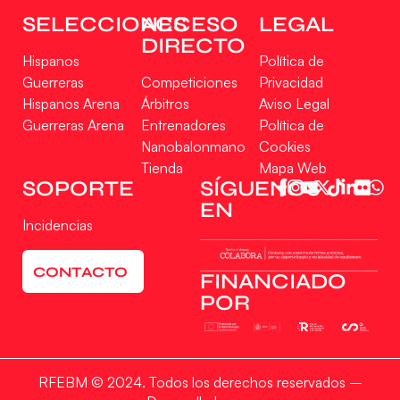
SELECCIONES
ACCESO
LEGAL
DIRECTO
Hispanos
Política de
Guerreras
Competiciones
Privacidad
Hispanos Arena
Árbitros
Aviso Legal
Guerreras Arena
Entrenadores
Política de
Nanobalonmano
Cookies
Tienda
Mapa Web
Gestionar consentimiento
SOPORTE
SÍGUENOS
EN
Para ofrecer las mejores experiencias, utilizamos tecnologías como las cookies
Incidencias
para almacenar y/o acceder a la información del dispositivo. El consentimiento
de estas tecnologías nos permitirá procesar datos como el comportamiento de
navegación o las identificaciones únicas en este sitio. No consentir o retirar el
CONTACTO
consentimiento, puede afectar negativamente a ciertas características y
FINANCIADO
funciones.
POR
Aceptar
RFEBM © 2024. Todos los derechos reservados –
Denegar