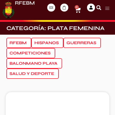
RFEBM
0
CATEGORÍA: PLATA FEMENINA
RFEBM
HISPANOS
GUERRERAS
COMPETICIONES
BALONMANO PLAYA
SALUD Y DEPORTE