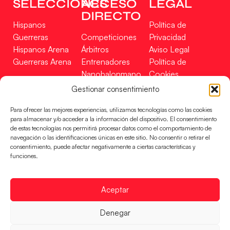
SELECCIONES
ACCESO
LEGAL
DIRECTO
Hispanos
Política de
Guerreras
Competiciones
Privacidad
Hispanos Arena
Árbitros
Aviso Legal
Guerreras Arena
Entrenadores
Política de
Nanobalonmano
Cookies
Tienda
Mapa Web
Gestionar consentimiento
SOPORTE
SÍGUENOS
EN
Para ofrecer las mejores experiencias, utilizamos tecnologías como las cookies
Incidencias
para almacenar y/o acceder a la información del dispositivo. El consentimiento
de estas tecnologías nos permitirá procesar datos como el comportamiento de
navegación o las identificaciones únicas en este sitio. No consentir o retirar el
CONTACTO
consentimiento, puede afectar negativamente a ciertas características y
FINANCIADO
funciones.
POR
Aceptar
RFEBM © 2024. Todos los derechos reservados –
Denegar
Desarrollado por