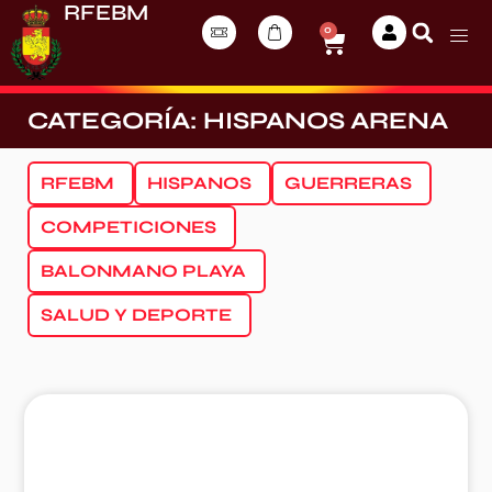
RFEBM
0
CATEGORÍA: HISPANOS ARENA
RFEBM
HISPANOS
GUERRERAS
COMPETICIONES
BALONMANO PLAYA
SALUD Y DEPORTE