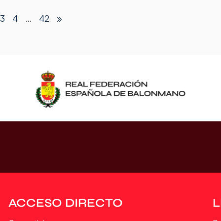
3
4
…
42
»
ACCESO DIRECTO