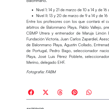
Balonmano.
Nivel 1: 14 y 21 de marzo de 10 a 14 y de 16 
Nivel II: 13 y 20 de marzo de 9 a 14 y de 16 
Entre los profesores con los que contará el 
árbitros de Balonmano Playa,
Pablo Vallejo
, pr
CBMP Utrera y entrenador de Maruja Limón 
Fundación Victoria,
Juan Carlos Zapardiel
, Ases
de Balonmano Playa,
Agustín Collado
, Entrena
de Portugal,
Pedro Bago
, seleccionador naci
Playa,
José Luis Pérez Poblete,
seleccionador
Merino
, delegado EHF.
Fotografía: FABM
ANTERIOR