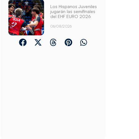
Los Hispanos Juveniles
jugarán las semifinales
del EHF EURO 2026
06/08/2026