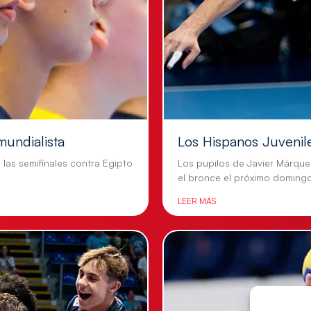
mundialista
Los Hispanos Juvenil
n las semifinales contra Egipto
Los pupilos de Javier Márque
el bronce el próximo doming
LEER MÁS