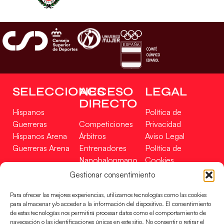
SELECCIONES
ACCESO
LEGAL
DIRECTO
Hispanos
Política de
Guerreras
Competiciones
Privacidad
Hispanos Arena
Árbitros
Aviso Legal
Guerreras Arena
Entrenadores
Política de
Nanobalonmano
Cookies
Tienda
Mapa Web
Gestionar consentimiento
SOPORTE
SÍGUENOS
EN
Para ofrecer las mejores experiencias, utilizamos tecnologías como las cookies
Incidencias
para almacenar y/o acceder a la información del dispositivo. El consentimiento
de estas tecnologías nos permitirá procesar datos como el comportamiento de
navegación o las identificaciones únicas en este sitio. No consentir o retirar el