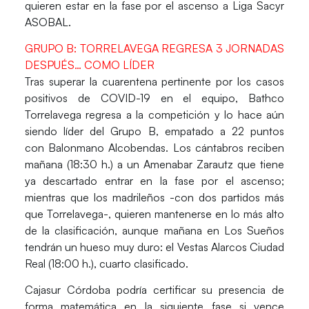
quieren estar en la fase por el ascenso a Liga Sacyr
ASOBAL.
GRUPO B: TORRELAVEGA REGRESA 3 JORNADAS
DESPUÉS… COMO LÍDER
Tras superar la cuarentena pertinente por los casos
positivos de COVID-19 en el equipo,
Bathco
Torrelavega
regresa a la competición y lo hace aún
siendo líder del Grupo B, empatado a 22 puntos
con
Balonmano Alcobendas
. Los cántabros reciben
mañana (18:30 h.) a un
Amenabar Zarautz
que tiene
ya descartado entrar en la fase por el ascenso;
mientras que los madrileños -con dos partidos más
que Torrelavega-, quieren mantenerse en lo más alto
de la clasificación, aunque mañana en Los Sueños
tendrán un hueso muy duro: el
Vestas Alarcos Ciudad
Real
(18:00 h.), cuarto clasificado.
Cajasur Córdoba
podría certificar su presencia de
forma matemática en la siguiente fase si vence