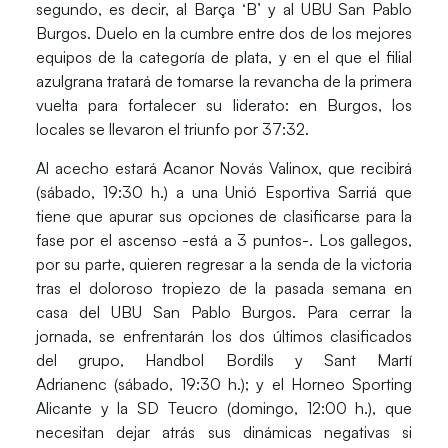
segundo, es decir, al
Barça ‘B’
y al
UBU San Pablo
Burgos.
Duelo en la cumbre entre dos de los mejores
equipos de la categoría de plata, y en el que el filial
azulgrana tratará de tomarse la revancha de la primera
vuelta para fortalecer su liderato: en Burgos, los
locales se llevaron el triunfo por 37:32.
Al acecho estará
Acanor Novás Valinox
, que recibirá
(sábado, 19:30 h.) a una
Unió Esportiva Sarriá
que
tiene que apurar sus opciones de clasificarse para la
fase por el ascenso -está a 3 puntos-. Los gallegos,
por su parte, quieren regresar a la senda de la victoria
tras el doloroso tropiezo de la pasada semana en
casa del UBU San Pablo Burgos. Para cerrar la
jornada, se enfrentarán los dos últimos clasificados
del grupo,
Handbol Bordils
y
Sant Martí
Adrianenc
(sábado, 19:30 h.); y el
Horneo Sporting
Alicante
y la
SD Teucro
(domingo, 12:00 h.), que
necesitan dejar atrás sus dinámicas negativas si