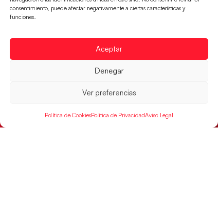
consentimiento, puede afectar negativamente a ciertas características y
Las pupilas de Cristina Cabeza han remontado con
funciones.
parcial de 7:1 que les ha dado el pase a semifinales
que
LEER MÁS
Aceptar
Denegar
Ver preferencias
Política de Cookies
Política de Privacidad
Aviso Legal
Un clásico ante Francia para buscar el
billete a semifinales del EHF EURO 2026
Los Hispanos Juveniles se enfrentarán a Francia en los
cuartos de final, este jueves a las 17:00h.