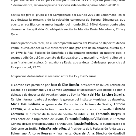
El partido de clasificación para el Europeo 2014 frente a Portugal del próximo jueves
1 de noviembre, servirá de prueba test de la sede sevillana para el Mundial 2013.
Sevilla acogerá el grupo B del Campeonato del Mundo 2013 de Balonmano, en el
que destaca la presencia de la selección campeona de Europa, Dinamarca, que
cuenta en sus filas con el mejor jugador del mundo 2011, Mikel Hansen. Junto a los
daneses, en la capital del Guadalquivir se citarán Islandia, Rusia, Macedonia, Chile y
Qatar.
Quince partidos en total, en el incomparable marco del Palacio de Deportes de San
Pablo, que ya conoce lo que es vibrar con una gran cita de balonmano, puesto que
en 1996 la Real Federación Española de Balonmano organizó en nuestro país la
segunda edición del Campeonato de Europa absoluto masculino, y Sevilla albergó la
gran final entre la selección española y Rusia, que se decantó de la gran potencia del
Este por un gol, 22:23.
Los precios de las entradas oscilarán entre los 15 y los 35 euros.
El Comité está presidido por
Juan de Dios Román
, presidente de la Real Federación
Española de Balonmano y del Comité Organizador Ejecutivo; y vice-presidido por la
delegada de deportes del Ayuntamiento de Sevilla
María del Mar Sánchez Estrella
.
También forman parte del equipo, la gerente del Instituto Municipal de deportes,
Maria José Pedrosa
, el gerente del Consorcio de Turismo de Sevilla,
Antonio
Castaño
, el director de la Asoc. para la Promoción Exterior de Sevilla,
Eduardo
Corcuera
, el director de la sede de Sevilla- Mundial 2013,
Fernando Borges
, el
Presidente de la Diputación de Sevilla,
Fernando Rodríguez Villalobos
, el Director
General de Deportes de la Junta de Andalucía,
Ignacio Rodríguez
, la Subdelegada del
Gobierno en Sevilla,
Felisa Panadero Ruz
, el Presidente de la Federación Andaluza de
Balonmano,
Antonio Rosales
; y, finalmente,
Oscar del Ama
, Director de Handball