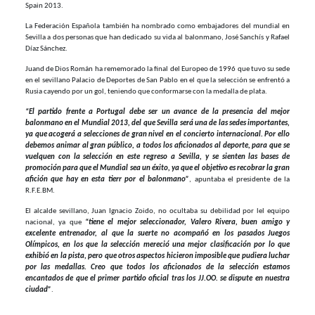
Spain 2013.
La Federación Española también ha nombrado como embajadores del mundial en
Sevilla a dos personas que han dedicado su vida al balonmano, José Sanchís y Rafael
Díaz Sánchez.
Juand de Dios Román ha rememorado la final del Europeo de 1996 que tuvo su sede
en el sevillano Palacio de Deportes de San Pablo en el que la selección se enfrentó a
Rusia cayendo por un gol, teniendo que conformarse con la medalla de plata.
“El partido frente a Portugal debe ser un avance de la presencia del mejor
balonmano en el Mundial 2013, del que Sevilla será una de las sedes importantes,
ya que acogerá a selecciones de gran nivel en el concierto internacional. Por ello
debemos animar al gran público, a todos los aficionados al deporte, para que se
vuelquen con la selección en este regreso a Sevilla, y se sienten las bases de
promoción para que el Mundial sea un éxito, ya que el objetivo es recobrar la gran
afición que hay en esta tierr por el balonmano”
, apuntaba el presidente de la
R.F.E.BM.
El alcalde sevillano, Juan Ignacio Zoido, no ocultaba su debilidad por lel equipo
nacional, ya que
“tiene el mejor seleccionador, Valero Rivera, buen amigo y
excelente entrenador, al que la suerte no acompañó en los pasados Juegos
Olímpicos, en los que la selección mereció una mejor clasificación por lo que
exhibió en la pista, pero que otros aspectos hicieron imposible que pudiera luchar
por las medallas. Creo que todos los aficionados de la selección estamos
encantados de que el primer partido oficial tras los JJ.OO. se dispute en nuestra
ciudad”
.