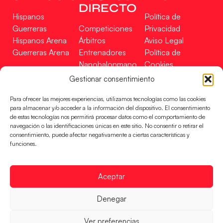
DIRECTO
Hispanos
Política de
Guerreras
Competiciones
Privacidad
Hispanos Arena
Árbitros
Aviso Legal
Guerreras Arena
Entrenadores
Política de
Nanobalonmano
Cookies
Tienda
Mapa Web
Gestionar consentimiento
SOPORTE
SÍGUENOS
EN
Para ofrecer las mejores experiencias, utilizamos tecnologías como las cookies
Incidencias
para almacenar y/o acceder a la información del dispositivo. El consentimiento
de estas tecnologías nos permitirá procesar datos como el comportamiento de
navegación o las identificaciones únicas en este sitio. No consentir o retirar el
CONTACTO
consentimiento, puede afectar negativamente a ciertas características y
FINANCIADO
funciones.
POR
Aceptar
RFEBM © 2024. Todos los derechos reservados –
Denegar
Desarrollado por
Ver preferencias