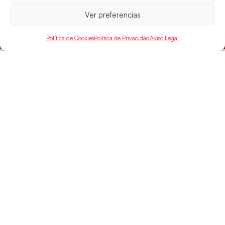
Mundo Juvenil frente
Ver preferencias
LEER MÁS
Política de Cookies
Política de Privacidad
Aviso Legal
SELECCIONES
ACCESO
LEGAL
DIRECTO
Hispanos
Política de