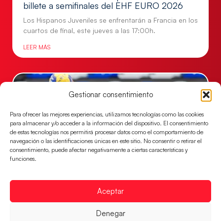
billete a semifinales del EHF EURO 2026
Los Hispanos Juveniles se enfrentarán a Francia en los
cuartos de final, este jueves a las 17:00h.
LEER MÁS
Gestionar consentimiento
Para ofrecer las mejores experiencias, utilizamos tecnologías como las cookies
para almacenar y/o acceder a la información del dispositivo. El consentimiento
de estas tecnologías nos permitirá procesar datos como el comportamiento de
navegación o las identificaciones únicas en este sitio. No consentir o retirar el
consentimiento, puede afectar negativamente a ciertas características y
funciones.
Las Guerreras Juveniles buscan ante Suiza
Aceptar
un billete para las semifinales del Mundial
Las Guerreras Juveniles afronta este jueves, a las
Denegar
15:00 h, los cuartos de final del Campeonato del