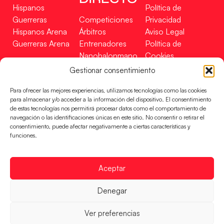
Hispanos
Política de
Guerreras
Competiciones
Privacidad
Hispanos Arena
Árbitros
Aviso Legal
Guerreras Arena
Entrenadores
Política de
Nanobalonmano
Cookies
Tienda
Mapa Web
Gestionar consentimiento
SOPORTE
SÍGUENOS
EN
Para ofrecer las mejores experiencias, utilizamos tecnologías como las cookies
Incidencias
para almacenar y/o acceder a la información del dispositivo. El consentimiento
de estas tecnologías nos permitirá procesar datos como el comportamiento de
navegación o las identificaciones únicas en este sitio. No consentir o retirar el
CONTACTO
consentimiento, puede afectar negativamente a ciertas características y
FINANCIADO
funciones.
POR
Aceptar
RFEBM © 2024. Todos los derechos reservados –
Denegar
Desarrollado por
Ver preferencias