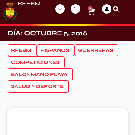
RFEBM
0
DÍA: OCTUBRE 5, 2016
RFEBM
HISPANOS
GUERRERAS
COMPETICIONES
BALONMANO PLAYA
SALUD Y DEPORTE