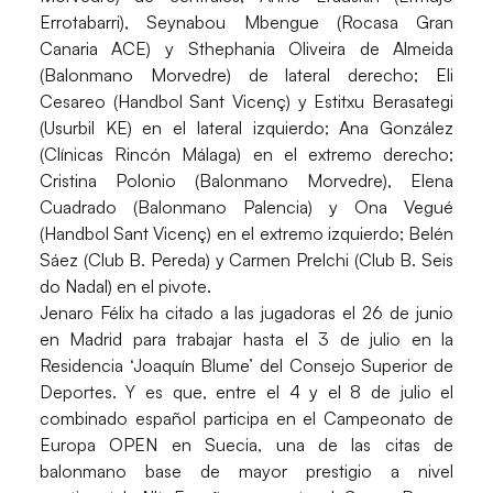
Errotabarri),
Seynabou Mbengue
(Rocasa Gran
Canaria ACE) y
Sthephania Oliveira de Almeida
(Balonmano Morvedre) de lateral derecho;
Eli
Cesareo
(Handbol Sant Vicenç) y
Estitxu Berasategi
(Usurbil KE) en el lateral izquierdo;
Ana González
(Clínicas Rincón Málaga) en el extremo derecho;
Cristina Polonio
(Balonmano Morvedre),
Elena
Cuadrado
(Balonmano Palencia) y
Ona Vegué
(Handbol Sant Vicenç) en el extremo izquierdo;
Belén
Sáez
(Club B. Pereda) y
Carmen Prelchi
(Club B. Seis
do Nadal) en el pivote.
Jenaro Félix ha citado a las jugadoras el 26 de junio
en Madrid para trabajar hasta el 3 de julio en la
Residencia ‘Joaquín Blume’ del Consejo Superior de
Deportes. Y es que, entre el 4 y el 8 de julio el
combinado español participa en el Campeonato de
Europa OPEN en Suecia, una de las citas de
balonmano base de mayor prestigio a nivel