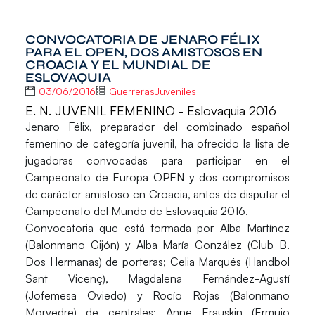
CONVOCATORIA DE JENARO FÉLIX
PARA EL OPEN, DOS AMISTOSOS EN
CROACIA Y EL MUNDIAL DE
ESLOVAQUIA
03/06/2016
GuerrerasJuveniles
E. N. JUVENIL FEMENINO - Eslovaquia 2016
Jenaro Félix
, preparador del combinado español
femenino de categoría juvenil, ha ofrecido la lista de
jugadoras convocadas para participar en el
Campeonato de Europa OPEN y dos compromisos
de carácter amistoso en Croacia, antes de disputar el
Campeonato del Mundo de Eslovaquia 2016
.
Convocatoria que está formada por
Alba Martínez
(Balonmano Gijón) y
Alba María González
(Club B.
Dos Hermanas) de porteras;
Celia Marqués
(Handbol
Sant Vicenç),
Magdalena Fernández-Agustí
(Jofemesa Oviedo) y
Rocío Rojas
(Balonmano
Morvedre) de centrales;
Anne Erauskin
(Ermujo