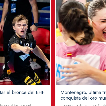
tar el bronce del EHF
Montenegro, última fr
conquista del oro mu
do por el bronce del
El conjunto dirigido por Cris