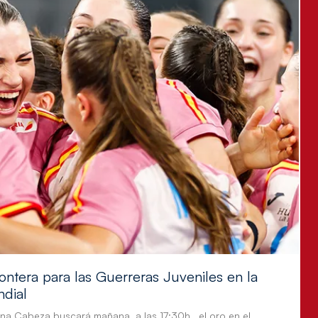
ontera para las Guerreras Juveniles en la
ndial
tina Cabeza buscará mañana, a las 17:30h., el oro en el