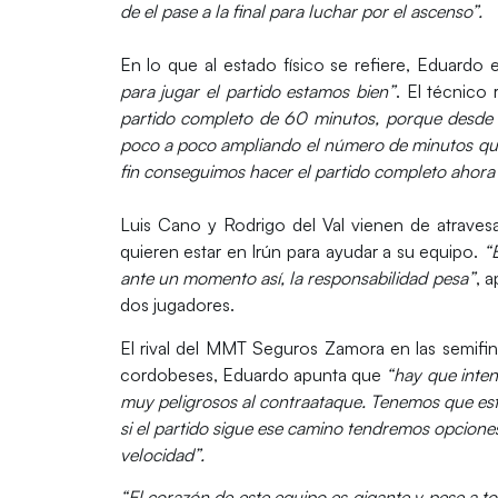
de el pase a la final para luchar por el ascenso”.
En lo que al estado físico se refiere,
Eduardo
e
para jugar el partido estamos bien”
. El técnic
partido completo de 60 minutos, porque desde 
poco a poco ampliando el número de minutos que 
fin conseguimos hacer el partido completo ahora”
Luis Cano
y
Rodrigo del Val
vienen de atravesa
quieren estar en Irún para ayudar a su equipo.
“
ante un momento así, la responsabilidad pesa”
, 
dos jugadores.
El rival del
MMT Seguros Zamora
en las semifin
cordobeses, Eduardo apunta que
“hay que inten
muy peligrosos al contraataque. Tenemos que estar
si el partido sigue ese camino tendremos opcione
velocidad”.
“El corazón de este equipo es gigante y pese a to