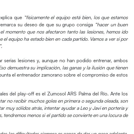
xplica que
“físicamente el equipo está bien, los que estamos
o remarca su deseo de que su grupo consiga
“hacer un buen
el momento que nos afectaron tanto las lesiones, hemos ido
el equipo ha estado bien en cada partido. Vamos a ver si por
.
r serias lesiones y, aunque no han podido entrenar, ambos
Eso demuestra su implicación, las ganas y la ilusión que tienen
apunta el entrenador zamorano sobre el compromiso de estos
ales del play-off es el
Zumosol ARS Palma del Río.
Ante los
tar no recibir muchos goles en primera o segunda oleada, son
 muy sólidos atrás, intentar ayudar a Leo y Javi en portería y
s, tendremos menos si el partido se convierte en una locura de
das las dificultades siempre es capaz de dar un paso adelante,