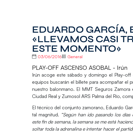
EDUARDO GARCÍA,
«LLEVAMOS CASI T
ESTE MOMENTO»
03/06/2016
General
PLAY-OFF ASCENSO ASOBAL - Irún
Irún
acoge este sábado y domingo el
Play-of
equipos buscarán el billete para acompañar el p
nuestro balonmano. El
MMT Seguros Zamora
e
Ciudad Real
y
Zumosol ARS Palma del Río
, comp
El técnico del conjunto zamorano,
Eduardo Garc
tal magnitud.
“Según han ido pasando los días 
este fin de semana, la semana se me está haciend
soltar toda la adrenalina e intentar hacer el part