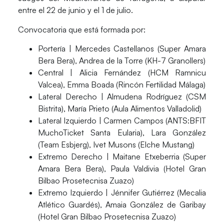
entre el 22 de junio y el 1 de julio.
Convocatoria que está formada por:
Portería
| Mercedes Castellanos (Super Amara
Bera Bera), Andrea de la Torre (KH-7 Granollers)
Central
| Alicia Fernández (HCM Ramnicu
Valcea), Emma Boada (Rincón Fertilidad Málaga)
Lateral
Derecho
| Almudena Rodríguez (CSM
Bistrita), María Prieto (Aula Alimentos Valladolid)
Lateral
Izquierdo
| Carmen Campos (ANTS:BFIT
MuchoTicket Santa Eularia), Lara González
(Team Esbjerg), Ivet Musons (Elche Mustang)
Extremo
Derecho
| Maitane Etxeberria (Super
Amara Bera Bera), Paula Valdivia (Hotel Gran
Bilbao Prosetecnisa Zuazo)
Extremo
Izquierdo
| Jénnifer Gutiérrez (Mecalia
Atlético Guardés), Amaia González de Garibay
(Hotel Gran Bilbao Prosetecnisa Zuazo)