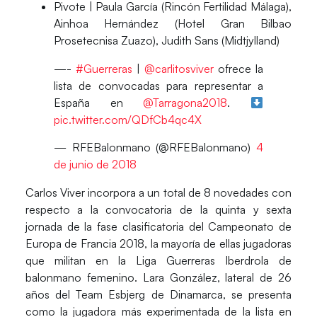
Pivote
| Paula García (Rincón Fertilidad Málaga),
Ainhoa Hernández (Hotel Gran Bilbao
Prosetecnisa Zuazo), Judith Sans (Midtjylland)
—-
#Guerreras
|
@carlitosviver
ofrece la
lista de convocadas para representar a
España en
@Tarragona2018
.
pic.twitter.com/QDfCb4qc4X
— RFEBalonmano (@RFEBalonmano)
4
de junio de 2018
Carlos Viver incorpora a un total de 8 novedades con
respecto a la convocatoria de la quinta y sexta
jornada de la fase clasificatoria del Campeonato de
Europa de Francia 2018, la mayoría de ellas jugadoras
que militan en la Liga Guerreras Iberdrola de
balonmano femenino.
Lara González
, lateral de 26
años del Team Esbjerg de Dinamarca, se presenta
como la jugadora más experimentada de la lista en