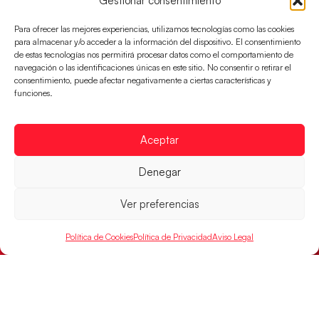
Gestionar consentimiento
Para ofrecer las mejores experiencias, utilizamos tecnologías como las cookies
Una revancha contra Dinamarca para
para almacenar y/o acceder a la información del dispositivo. El consentimiento
conquistar el bronce del EHF EURO 2026
de estas tecnologías nos permitirá procesar datos como el comportamiento de
navegación o las identificaciones únicas en este sitio. No consentir o retirar el
Los Hispanos Juveniles buscan colgarse la presea en
consentimiento, puede afectar negativamente a ciertas características y
el partido por el bronce del Campeonato de Europa,
funciones.
mañana a las
LEER MÁS
Aceptar
Denegar
Ver preferencias
Política de Cookies
Política de Privacidad
Aviso Legal