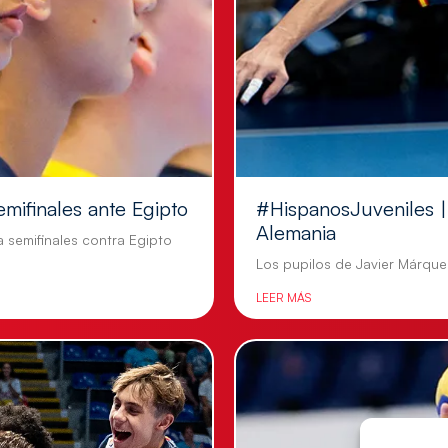
emifinales ante Egipto
#HispanosJuveniles | 
Alemania
a semifinales contra Egipto
Los pupilos de Javier Márquez
LEER MÁS