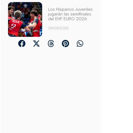
Los Hispanos Juveniles
jugarán las semifinales
del EHF EURO 2026
06/08/2026