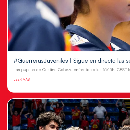
#GuerrerasJuveniles | Sigue en directo las s
Las pupilas de Cristina Cabeza enfrentan a las 15:15h. CEST l
LEER MÁS